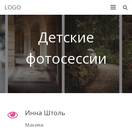
LOGO
Добро пожаловать
Детские
Услуги
Портфолио
фотосессии
Обо мне
Контакты
Инна Штоль
Макияж