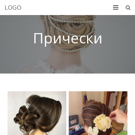
LOGO
Добро пожаловать
Прически
Услуги
Портфолио
Обо мне
Контакты