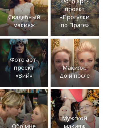
Фото арт-
проект
Свадебный
«Прогулки
макияж
по Праге»
Фото арт-
проект
Макияж.
«Вий»
До и после
Мужской
Обо мне
макияж